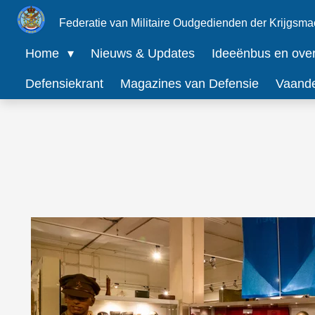
Ga
Federatie van Militaire Oudgedienden der Krijgsma
direct
Home
Nieuws & Updates
Ideeënbus en overz
naar
Defensiekrant
Magazines van Defensie
Vaand
de
hoofdinhoud