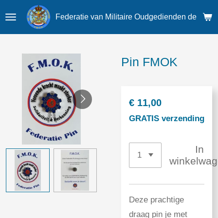
Ga
Federatie van Militaire Oudgedienden der Krij
direct
naar
de
Pin FMOK
hoofdinhoud
€ 11,00
GRATIS verzending
In
winkelwa
Deze prachtige
draag pin je met