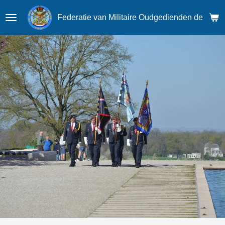
Ga
Federatie van Militaire Oudgedienden der Krij
direct
naar
de
hoofdinhoud