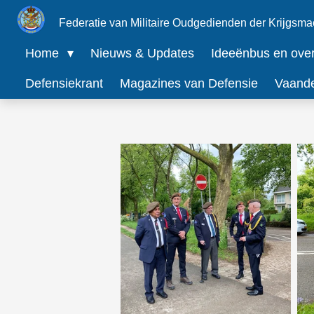
Ga
Federatie van Militaire Oudgedienden der Krijgsma
direct
Home
Nieuws & Updates
Ideeënbus en overz
naar
Defensiekrant
Magazines van Defensie
Vaand
de
hoofdinhoud